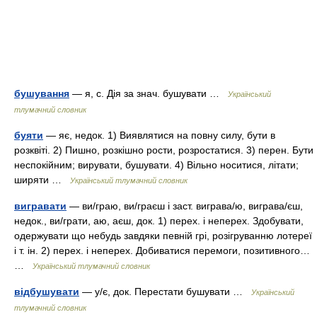
бушування
— я, с. Дія за знач. бушувати …
Український
тлумачний словник
буяти
— яє, недок. 1) Виявлятися на повну силу, бути в
розквіті. 2) Пишно, розкішно рости, розростатися. 3) перен. Бути
неспокійним; вирувати, бушувати. 4) Вільно носитися, літати;
ширяти …
Український тлумачний словник
вигравати
— ви/граю, ви/граєш і заст. виграва/ю, виграва/єш,
недок., ви/грати, аю, аєш, док. 1) перех. і неперех. Здобувати,
одержувати що небудь завдяки певній грі, розігруванню лотереї
і т. ін. 2) перех. і неперех. Добиватися перемоги, позитивного…
…
Український тлумачний словник
відбушувати
— у/є, док. Перестати бушувати …
Український
тлумачний словник