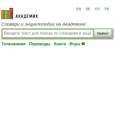
EN
DE
ES
FR
academic.ru
Словари и энциклопедии на Академике
Найти!
Толкования
Переводы
Книги
Игры ⚽