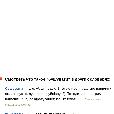
Смотреть что такое "бушувати" в других словарях:
бушувати
— у/ю, у/єш, недок. 1) Бурхливо, навально виявляти
якийсь рух, силу, перев. руйнівну. 2) Поводитися нестримано,
виявляти гнів, роздратування; бешкетувати …
Український
тлумачний словник