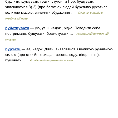
бурлити, шумувати, грати, стугоніти Пор. бушувати,
хвилюватися 3) 2) (про багатьох людей бурхливо рухатися
великою масою, виявляти збудження …
Словник синонімів
української мови
буйствувати
— ую, уєш, недок., рідко. Поводити себе
нестримано; бушувати, бешкетувати …
Український тлумачний
словник
бурхати
— ає, недок. Діяти, виявлятися з великою руйнівною
силою (про стихійні явища – вогонь, воду, вітер і т. ін.);
бушувати …
Український тлумачний словник