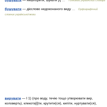
бушувати
— нишпорити, шукати [I] …
Толковый украинский словарь
бушувати
— дієслово недоконаного виду …
Орфографічний
словник української мови
вирувати
— I 1) (про воду, течію тощо утворювати вир,
коловерть), клекота[і]ти, крутити(ся), кипіти, нуртувати(ся),