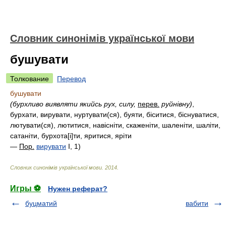
Словник синонімів української мови
бушувати
Толкование
Перевод
бушувати
(бурхливо виявляти якийсь рух, силу,
перев.
руйнівну)
,
бурхати, вирувати, нуртувати(ся), буяти, біситися, біснуватися,
лютувати(ся), лютитися, навісніти, скаженіти, шаленіти, шаліти,
сатаніти, бурхота[і]ти, яритися, яріти
—
Пор.
вирувати
I, 1)
Словник синонімів української мови
.
2014
.
Игры ⚽
Нужен реферат?
буцматий
вабити